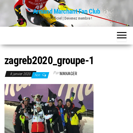
Skip
Armand Marchant Fan Club
to
Le site officiel | Devenez membre !
the
content
zagreb2020_groupe-1
Par
MANAGER
8 janvier 2020
Non