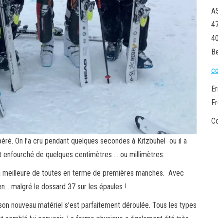
AS
47
40
Be
c
Er
Fr
C
espéré. On l’a cru pendant quelques secondes à Kitzbühel ou il a
vait enfourché de quelques centimètres … ou millimètres.
la meilleure de toutes en terme de premières manches. Avec
n… malgré le dossard 37 sur les épaules !
 son nouveau matériel s’est parfaitement déroulée. Tous les types