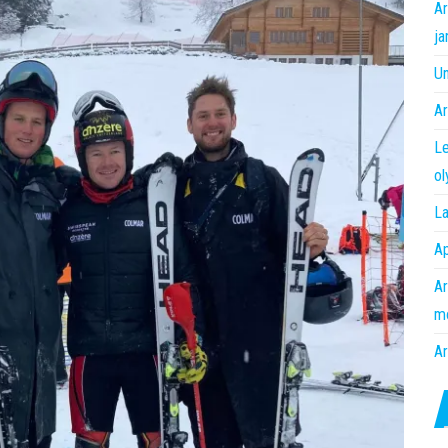
Ar
ja
Un
Ar
Le
o
La
Ap
Ar
m
Ar