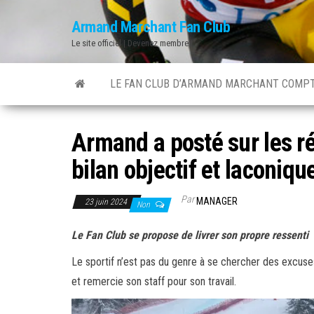
Skip
Armand Marchant Fan Club
to
Le site officiel | Devenez membre !
the
content
LE FAN CLUB D’ARMAND MARCHANT COMPT
Armand a posté sur les ré
bilan objectif et laconiq
Par
MANAGER
23 juin 2024
Non
Le Fan Club se propose de livrer son propre ressenti 
Le sportif n’est pas du genre à se chercher des excuses 
et remercie son staff pour son travail.