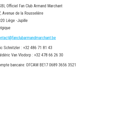
BL Officiel Fan Club Armand Marchant
, Avenue de la Rousselière
20 Liège -Jupille
lgique
ontact@fanclubarmandmarchant.be
ic Schnitzler : +32 486 71 81 43
édéric Van Vlodorp : +32 478 66 26 30
ompte bancaire: OFCAM BE17 0689 3656 3521