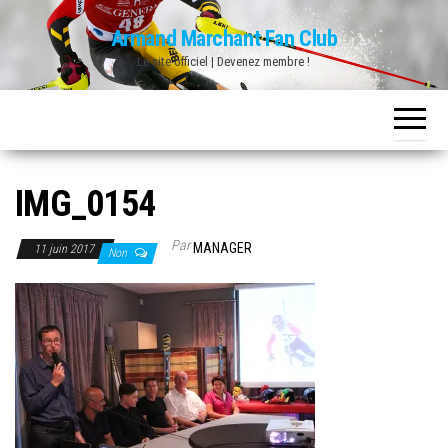
Skip
Armand Marchant Fan Club
to
Le site officiel | Devenez membre !
the
content
IMG_0154
Par
MANAGER
11 juin 2017
Non