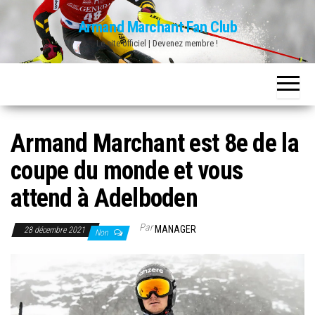
Skip
Armand Marchant Fan Club
to
Le site officiel | Devenez membre !
the
content
Armand Marchant est 8e de la
coupe du monde et vous
attend à Adelboden
Par
MANAGER
28 décembre 2021
Non