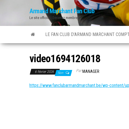
Skip
Armand Marchant Fan Club
to
Le site officiel | Devenez membre !
the
content
LE FAN CLUB D’ARMAND MARCHANT COMPT
video1694126018
Par
MANAGER
6 février 2026
Non
https://www.fanclubarmandmarchant.be/wp-content/