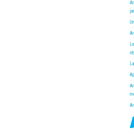
Ar
ja
Un
Ar
Le
o
La
Ap
Ar
m
Ar