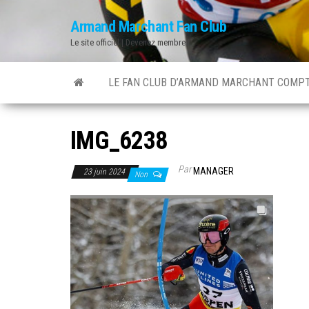
Skip
Armand Marchant Fan Club
to
Le site officiel | Devenez membre !
the
content
LE FAN CLUB D’ARMAND MARCHANT COMPT
IMG_6238
Par
MANAGER
23 juin 2024
Non