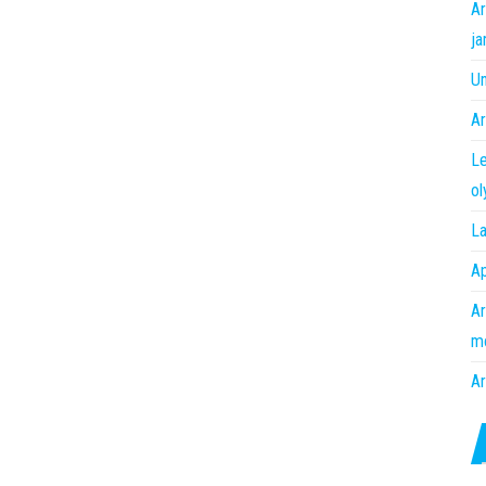
Ar
ja
Un
Ar
Le
o
La
Ap
Ar
m
Ar