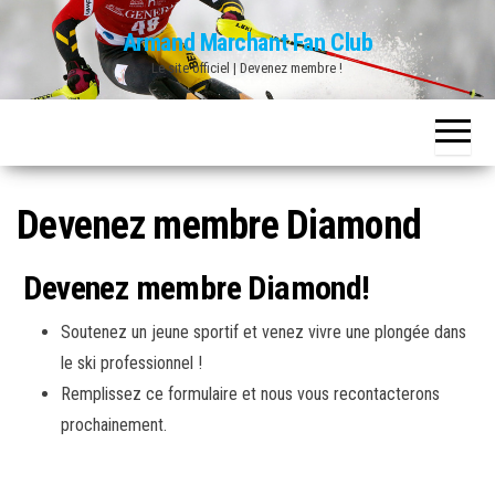
Skip
Armand Marchant Fan Club
to
Le site officiel | Devenez membre !
the
content
Devenez membre Diamond
Devenez membre Diamond!
Soutenez un jeune sportif et venez vivre une plongée dans
le ski professionnel !
Remplissez ce formulaire et nous vous recontacterons
prochainement.