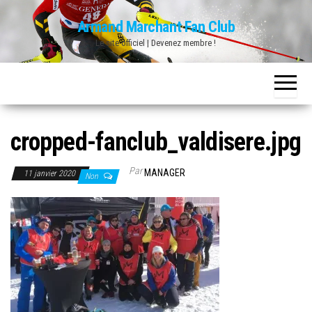
Skip
Armand Marchant Fan Club
to
Le site officiel | Devenez membre !
the
content
cropped-fanclub_valdisere.jpg
Par
MANAGER
11 janvier 2020
Non